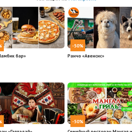
%
-50%
Ламбик бар»
Ранчо «Авенсис»
%
-50%
ран «Галладай»
Семейный ресторан Мангал и