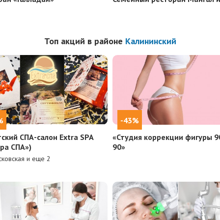
Топ акций в районе
Калининский
%
-43%
тский СПА-салон Extra SPA
«Студия коррекции фигуры 9
тра СПА»)
90»
ковская и еще
2