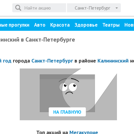
Санкт-Петербург
ные прогулки
Авто
Красота
Здоровье
Театры
Нов
нинский в Санкт-Петербурге
 год
города
Санкт-Петербург
в районе
Калининский
не
НА ГЛАВНУЮ
Топ акций на
Мегакупоне