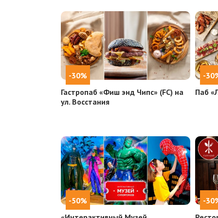
-30%
-30
Гастропаб «Фиш энд Чипс» (FC) на
Паб «
ул. Восстания
-50%
-30
«Интерактивный Музей
Ресто