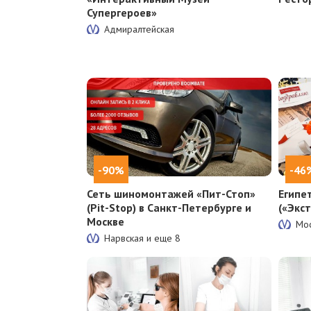
Супергероев»
Адмиралтейская
-90%
-46
Сеть шиномонтажей «Пит-Стоп»
Египе
(Pit-Stop) в Санкт-Петербурге и
(«Экс
Москве
Мос
Нарвская и еще
8