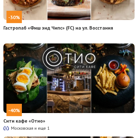
-30%
Гастропаб «Фиш энд Чипс» (FC) на ул. Восстания
-40%
Сити кафе «Отио»
Московская и еще
1