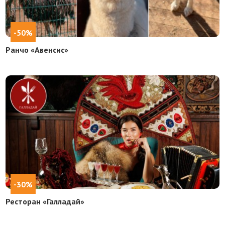
-50%
Ранчо «Авенсис»
-30%
Ресторан «Галладай»