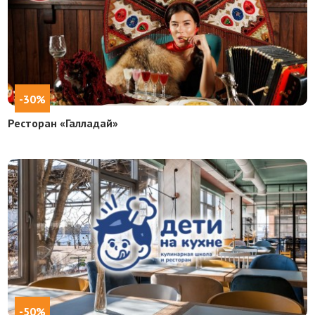
-30%
Ресторан «Галладай»
-50%