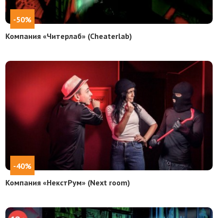
-50%
Компания «Читерлаб» (Cheaterlab)
-40%
Компания «НекстРум» (Next room)