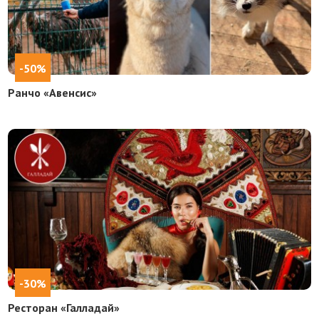
-50%
Ранчо «Авенсис»
-30%
Ресторан «Галладай»