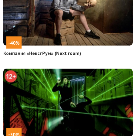
-40%
Компания «НекстРум» (Next room)
-50%