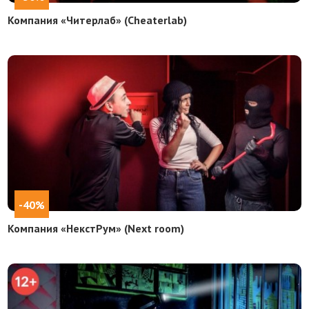
Компания «Читерлаб» (Cheaterlab)
-40%
Компания «НекстРум» (Next room)