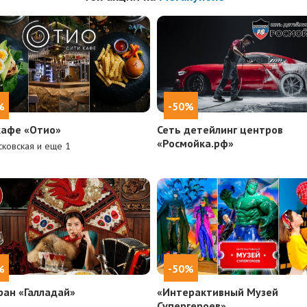
%
-50%
кафе «Отио»
Сеть детейлинг центров
«Росмойка.рф»
ковская и еще
1
%
-50%
ран «Галладай»
«Интерактивный Музей
Супергероев»