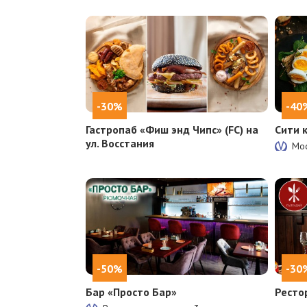
-30%
-40
Гастропаб «Фиш энд Чипс» (FC) на
Сити 
ул. Восстания
Мос
-50%
-30
Бар «Просто Бар»
Ресто