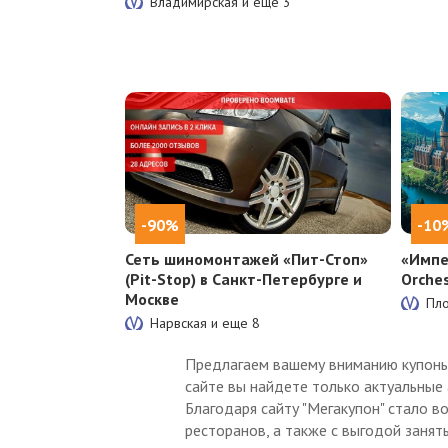
Владимирская и еще
3
-90%
-10
Сеть шиномонтажей «Пит-Стоп»
«Импе
(Pit-Stop) в Санкт-Петербурге и
Orches
Москве
Пл
Нарвская и еще
8
Предлагаем вашему вниманию купоны 
сайте вы найдете только актуальные 
Благодаря сайту "Мегакупон" стало в
ресторанов, а также с выгодой занят