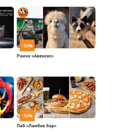
-50%
Ранчо «Авенсис»
-30%
Паб «Ламбик бар»