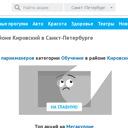
Санкт-Петербург
ные прогулки
Авто
Красота
Здоровье
Театры
Нов
йоне Кировский в Санкт-Петербурге
 парикмахеров
категории
Обучение
в районе
Кировск
НА ГЛАВНУЮ
Топ акций на
Мегакупоне