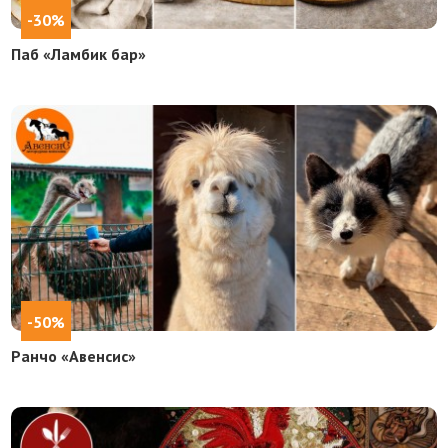
-30%
Паб «Ламбик бар»
-50%
Ранчо «Авенсис»