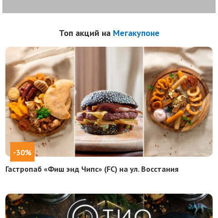
Топ акций на
Мегакупоне
-30%
Гастропаб «Фиш энд Чипс» (FC) на ул. Восстания