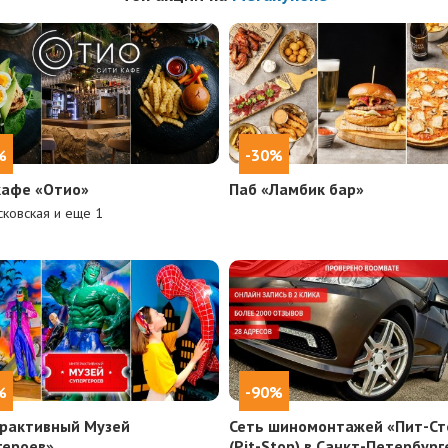
%
-30%
кафе «Отио»
Паб «Ламбик бар»
ковская и еще
1
%
-90%
рактивный Музей
Сеть шиномонтажей «Пит-Ст
героев»
(Pit-Stop) в Санкт-Петербург