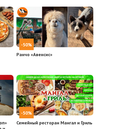
-50%
Ранчо «Авенсис»
-50%
оп»
Семейный ресторан Мангал и Гриль
е и