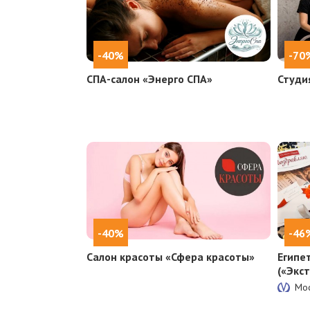
-40%
-70
СПА-салон «Энерго СПА»
Студи
-40%
-46
Салон красоты «Сфера красоты»
Египе
(«Экс
Мос