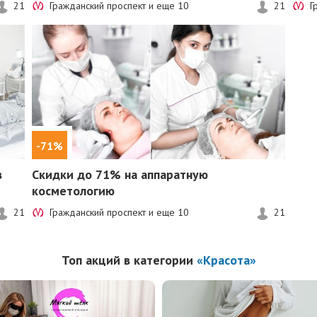
21
Гражданский проспект и еще
10
21
Г
-71%
в
Скидки до 71%
на аппаратную
косметологию
21
Гражданский проспект и еще
10
21
Топ акций в категории
«Красота»