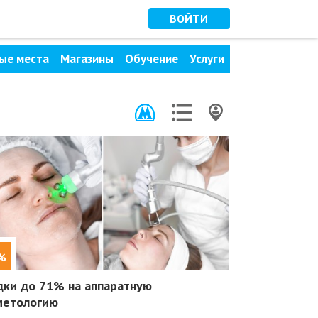
ВОЙТИ
ые места
Магазины
Обучение
Услуги
%
дки до 71%
на аппаратную
метологию