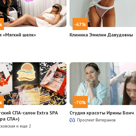
%
-67%
я «Мягкий шелк»
Клиника Эмилии Давудовны
%
-70%
тский СПА-салон Extra SPA
Студия красоты Ирины Бонч
тра СПА»)
Проспект Ветеранов
ковская и еще
2