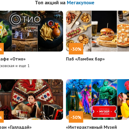
Топ акций на
Мегакупоне
%
-30%
кафе «Отио»
Паб «Ламбик бар»
ковская и еще
1
%
-50%
ран «Галладай»
«Интерактивный Музей