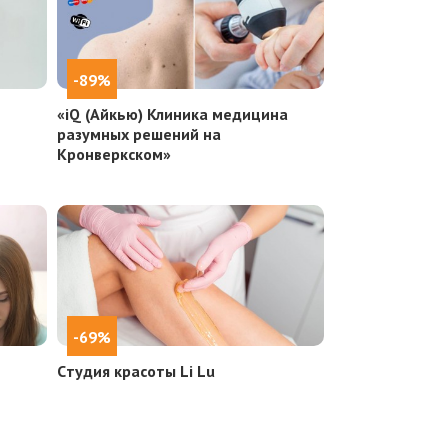
-89%
«iQ (Айкью) Клиника медицина
разумных решений на
Кронверкском»
-69%
Cтудия красоты Li Lu