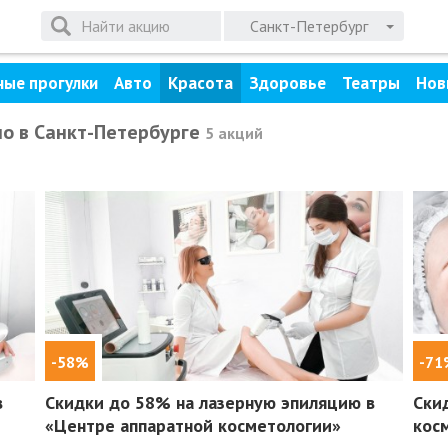
Санкт-Петербург
ные прогулки
Авто
Красота
Здоровье
Театры
Нов
но в Санкт-Петербурге
5 акций
-58%
-71
в
Скидки до 58%
на лазерную эпиляцию в
Ски
«Центре аппаратной косметологии»
кос