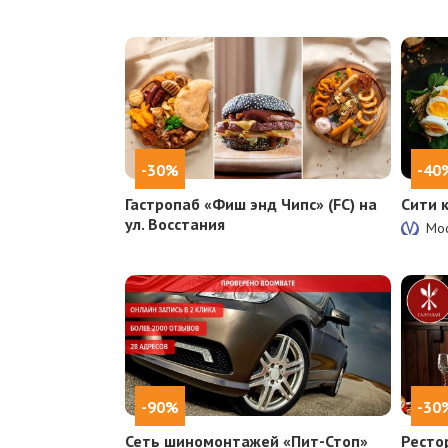
-30%
-40
Гастропаб «Фиш энд Чипс» (FC) на
Сити 
ул. Восстания
Мос
-90%
-30
Сеть шиномонтажей «Пит-Стоп»
Ресто