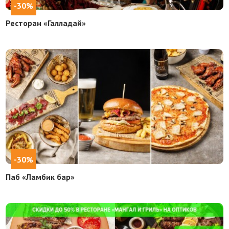
-30%
Ресторан «Галладай»
-30%
Паб «Ламбик бар»