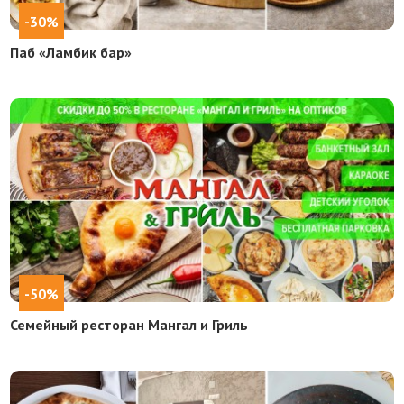
-30%
Паб «Ламбик бар»
-50%
Семейный ресторан Мангал и Гриль