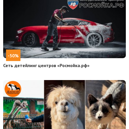
-50%
Сеть детейлинг центров «Росмойка.рф»