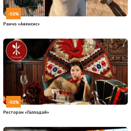
-50%
Ранчо «Авенсис»
-30%
Ресторан «Галладай»