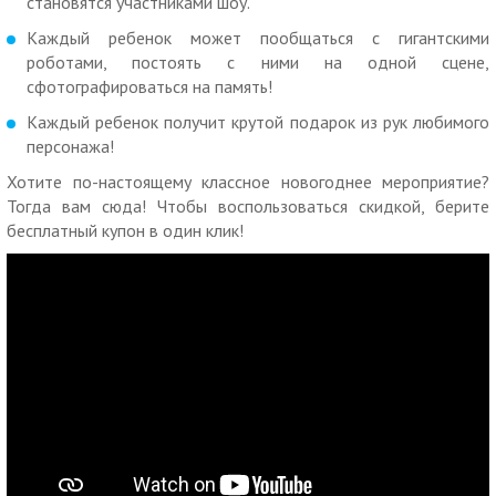
становятся участниками шоу.
Скидка по купону не суммируется с другими скидками и
Каждый ребенок может пообщаться с гигантскими
спецпредложениями.
роботами, постоять с ними на одной сцене,
сфотографироваться на память!
Услуги (товары) предоставляются ИП Похваленская Анна
Юрьевна, ОГРНИП
315784700037452
Каждый ребенок получит крутой подарок из рук любимого
персонажа!
Хотите по-настоящему классное новогоднее мероприятие?
Тогда вам сюда! Чтобы воспользоваться скидкой, берите
бесплатный купон в один клик!