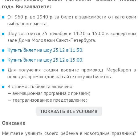
год». Вы заплатите:
От 960 р. до 2940 р. за билет в зависимости от категории
выбранного места.
Шоу состоится 25 декабря в 11:30 и 15:00 в концертном
зале Дома Молодежи Санкт-Петербурга.
Купить билет на шоу 25.12 в 11:30
.
Купить билет на шоу 25.12 в 15:00
.
Для получения скидки введите промокод MegaKupon в
поле для промокодов на сайте покупки билетов.
В стоимость билета включено:
— анимационная программа с призами;
— театрализованное представление;
— фотосессия с трансформерами и Дедом Морозом;
ПОКАЗАТЬ ВСЕ УСЛОВИЯ
— подарок каждому ребенку из рук любимых персонажей.
Описание
Уникальность «КиберРобоЁлки 2023»:
— динамичное шоу, яркое, зрелищное, единственное в
Мечтаете удивить своего ребёнка в новогодние праздники?
своем роде;