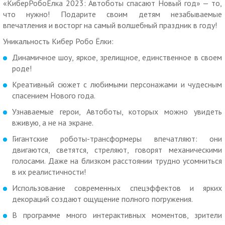
«КиберРобоЁлка 2023: Автоботы спасают Новый год» — то,
— узнаваемые автоботы, которых можно увидеть вживую;
что нужно! Подарите своим детям незабываемые
— трансформеры впечатляют: они двигаются, светятся
впечатления и восторг на самый волшебный праздник в году!
стреляют, говорят механическими голосами;
Уникальность Кибер Робо Ёлки:
— много интерактива, зрители становятся участниками шоу;
— ваш ребенок может постоять с роботами на одной
Динамичное шоу, яркое, зрелищное, единственное в своем
сцене, сфотографироваться на память;
роде!
— каждый ребенок получит подарок.
Креативный сюжет с любимыми персонажами и чудесным
Продолжительность — 1 ч 10 мин.
спасением Нового года.
Спектакль рекомендован для детей старше 4-х лет.
Узнаваемые герои, Автоботы, которых можно увидеть
вживую, а не на экране.
Дети до 4-х лет могут пройти с родителями бесплатно (без
предоставления отдельного места).
Гигантские роботы-трансформеры впечатляют: они
двигаются, светятся, стреляют, говорят механическими
Родители могут не приобретать билет для себя, а
голосами. Даже на близком расстоянии трудно усомниться
проводить ребёнка в зал и дождаться окончания шоу в
в их реалистичности!
фойе.
Использование современных спецэффектов и ярких
Как работает купон:
декораций создают ощущение полного погружения.
Действие купона распространяется на одного человека.
В программе много интерактивных моментов, зрители
Вы можете взять не более 10 купонов по данной акции.