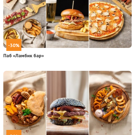
-30%
Паб «Ламбик бар»