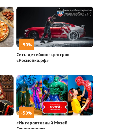
-50%
Сеть детейлинг центров
«Росмойка.рф»
-50%
«Интерактивный Музей
Супергероев»