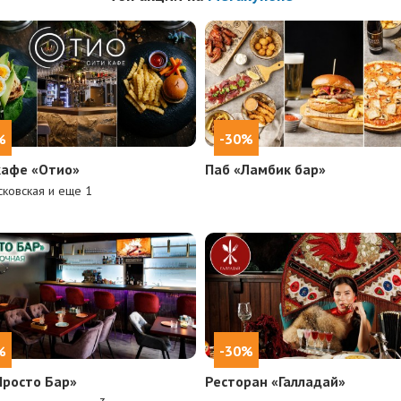
%
-30%
кафе «Отио»
Паб «Ламбик бар»
ковская и еще
1
%
-30%
Просто Бар»
Ресторан «Галладай»