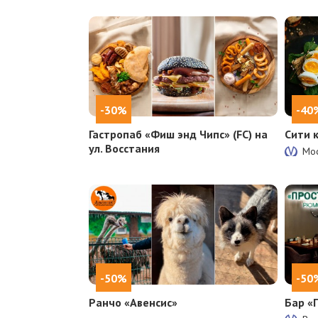
-30%
-40
Гастропаб «Фиш энд Чипс» (FC) на
Сити 
ул. Восстания
Мос
-50%
-50
Ранчо «Авенсис»
Бар «