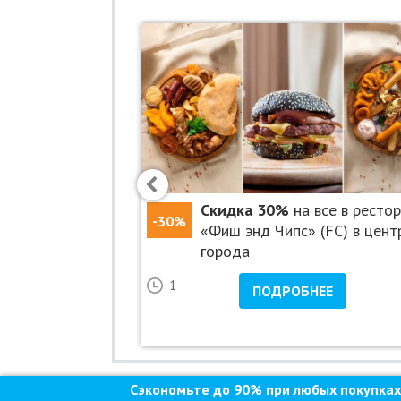
номером на экране телефона или в рас
Обязательна предварительная запись п
Время работы: пн-пт с 10:00 до 22:00, 
Услуги (товары) предоставляют
319784700331742
 посещение
Скидка 30%
на все в ресто
-30%
арка «Окунёвая»
«Фиш энд Чипс» (FC) в цент
города
28
1
НЕЕ
ПОДРОБНЕЕ
пятая и еще 1
Сэкономьте до 90% при любых покупках