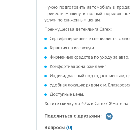
Доплаты за класс:
Нужно подготовить автомобиль к прода
— паркетник, кроссовер — 1000 р.;
Привести машину в полный порядок пом
— джипы, внедорожник — 1500 р.;
услуги по сниженным ценам.
— микроавтобус — 2500 р.
При сильных загрязнениях окончательна
Преимущества детейлинга Carex:
Предпродажная подготовка:
Сертифицированные специалисты с мно
4490 р. вместо 8000 р. за предпродаж
Гарантия на все услуги.
В стоимость входит:
Фирменные средства по уходу за авто.
— мойка «Люкс»;
Комфортная зона ожидания.
— локальная химчистка салона;
— обезжиривание кузова;
Индивидуальный подход к клиентам, п
— покрытие кузова кварцевым составом
Удобная локация: рядом с м. Елизаровск
— «Антидождь» на все стекла;
— химчистка дисков;
Доступные цены.
— очернение резины.
Хотите скидку до 47% в Carex? Жмите на 
2250 р. вместо 4500 р. за легкую полир
Доплаты за класс:
Поделиться с друзьями:
— паркетник, кроссовер — 500 р.;
Вопросы
(
0
)
— джипы, внедорожник — 1000 р.;