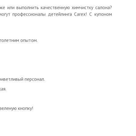
же или выполнить качественную химчистку салона?
огут профессионалы детейлинга Carex! С купоном
я стоимость со скидкой оговаривается на месте.
голетним опытом.
ную подготовку любого автомобиля.
риветливый персонал.
;
ая.
зеленую кнопку!
овку кузова