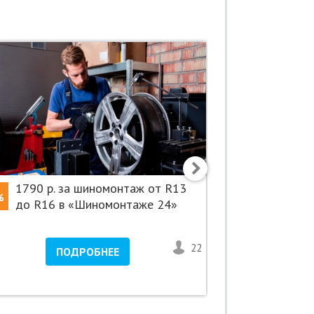
1790 р. за шиномонтаж от R13
Скидки 
%
-50%
до R16 в «Шиномонтаже 24»
автосерв
22
1
ПОДРОБНЕЕ
ПО
Проспект 