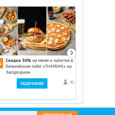
Скидка 30%
на меню и напитки в
Скидка 5
%
-50%
бельгийском пабе «ЛАМБИК» на
«Авенсис
Загородном
1
41
<1
ПОДРОБНЕЕ
ПО
ПОДПИСАТЬСЯ