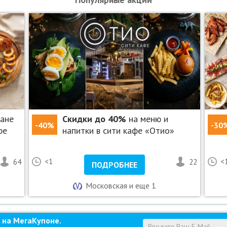
печатанном виде.
о телефону.
сб-вс с 11:00 до 21:00.
ся ИП Полетаев Алексей Сергеевич, ОГРНИП
ране
Скидки до 40%
на меню и
-40%
-30
ре
напитки в сити кафе «Отио»
64
<1
22
<
ПОДРОБНЕЕ
Московская и еще 1
 на МегаКупоне.