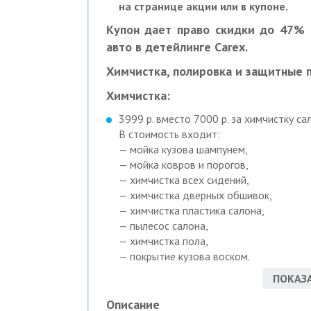
на странице акции или в купоне.
Купон дает право скидки до 47% 
авто в детейлинге Carex.
Химчистка, полировка и защитные 
Химчистка:
3999 р. вместо 7000 р. за химчистку са
В стоимость входит:
— мойка кузова шампунем,
— мойка ковров и порогов,
— химчистка всех сидений,
— химчистка дверных обшивок,
— химчистка пластика салона,
— пылесос салона,
— химчистка пола,
— покрытие кузова воском.
Дополнительно:
ПОКАЗА
— химчистка потолка — 1500 р.,
— химчистка багажника — 500 р.
Описание