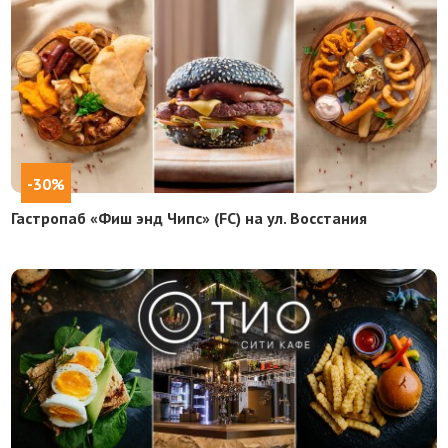
-30%
Гастропаб «Фиш энд Чипс» (FC) на ул. Восстания