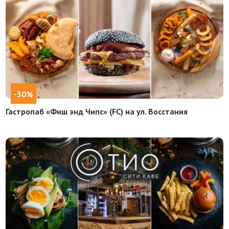
-30%
Гастропаб «Фиш энд Чипс» (FC) на ул. Восстания