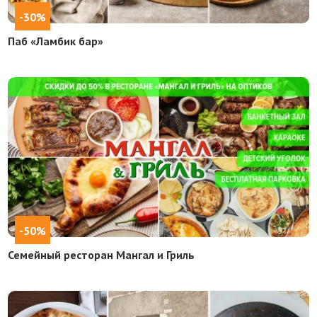
-30%
Паб «Ламбик бар»
-50%
Семейный ресторан Мангал и Гриль