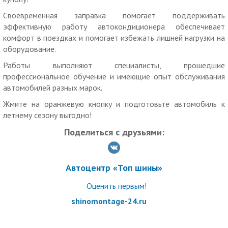
Как работает купон:
Своевременная заправка помогает поддерживать
эффективную работу автокондиционера обеспечивает
Действие купона распространяется на одного человека.
комфорт в поездках и помогает избежать лишней нагрузки на
Вы можете взять не более 10 купонов по данной акции.
оборудование.
Скидка по купону не суммируется с другими скидками и
Работы выполняют специалисты, прошедшие
спецпредложениями.
профессиональное обучение и имеющие опыт обслуживания
автомобилей разных марок.
Для получения скидки необходимо предъявить
неиспользованный ранее купон с уникальным номером на
Жмите на оранжевую кнопку и подготовьте автомобиль к
экране телефона или в распечатанном виде.
летнему сезону выгодно!
Обязательна предварительная запись по телефону.
Поделиться с друзьями:
Время работы: ежедневно: с 09:00 до 21:00.
Услуги (товары) предоставляются ИП Иванов Алексей
Автоцентр «Топ шины»
Сергеевич, ОГРНИП 320784700079015
Оценить первым!
shinomontage-24.ru