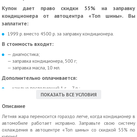
Купон дает право скидки 55% на заправку
кондиционера от автоцентра «Топ шины». Вы
заплатите:
1999 р. вместо 4500 р. за заправку кондиционера.
В стоимость входит:
— диагностика;
— заправка кондиционера, 500 г;
— заправка масла, 10 мл.
Дополнительно оплачивается:
— каждые последующий 1 г — 7 р.;
ПОКАЗАТЬ ВСЕ УСЛОВИЯ
— жидкость для поиска утечки — 300 р.;
— замена золотника кондиционера — 500 р.
Описание
Дополнительные условия:
Летняя жара переносится гораздо легче, когда кондиционер в
Если заправка невозможна — 1500 р. за услуги диагностики,
автомобиле работает исправно. Заправьте свою систему
вакуумирование, диагностику компрессора, заправку 100 гр.
охлаждения в автоцентре «Топ шины» со скидкой 55% по
фреона для проверки датчика давления.
купону!