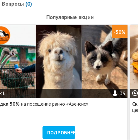
Вопросы
(
0
)
Популярные акции
-50%
<1
39
идка 50%
на посещение ранчо «Авенсис»
Ск
цен
ПОДРОБНЕЕ