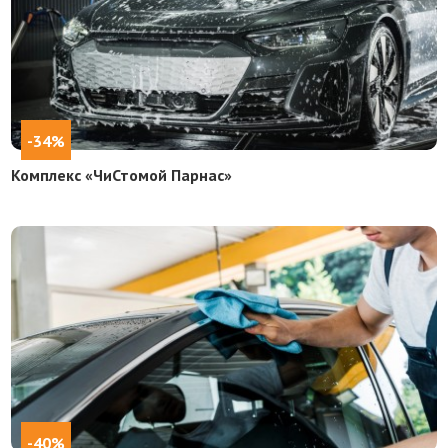
-34%
Комплекс «ЧиСтомой Парнас»
-40%