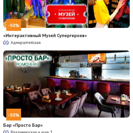
-50%
«Интерактивный Музей Супергероев»
Адмиралтейская
-50%
Бар «Просто Бар»
Владимирская и еще
3