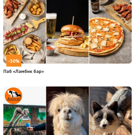
-30%
Паб «Ламбик бар»