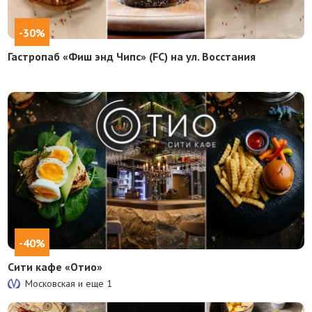
-30%
Гастропаб «Фиш энд Чипс» (FC) на ул. Восстания
-40%
Сити кафе «Отио»
Московская и еще
1