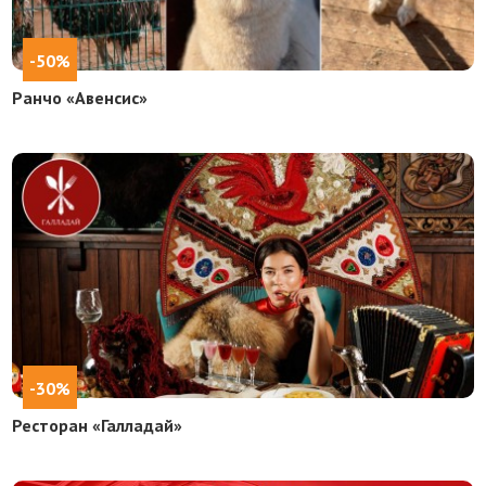
-50%
Ранчо «Авенсис»
-30%
Ресторан «Галладай»