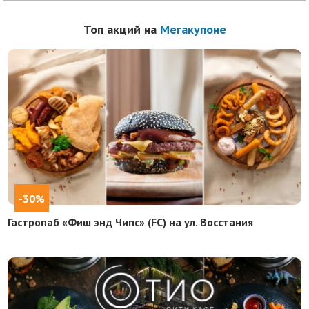
Топ акций на
Мегакупоне
-30%
Гастропаб «Фиш энд Чипс» (FC) на ул. Восстания