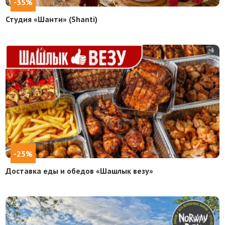
-35%
Студия «Шанти» (Shanti)
-25%
Доставка еды и обедов «Шашлык везу»