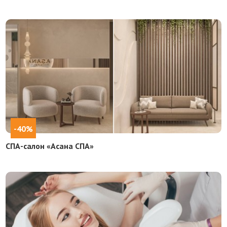
-40%
СПА-салон «Асана СПА»