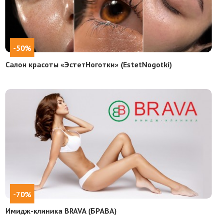
-50%
Салон красоты «ЭстетНоготки» (EstetNogotki)
-70%
Имидж-клиника BRAVA (БРАВА)