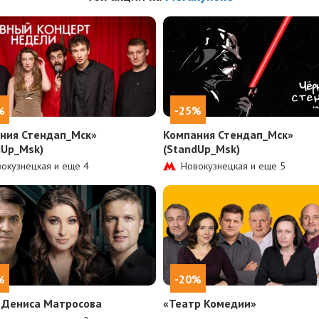
%
-25%
ния Стендап_Мск»
Компания Стендап_Мск»
dUp_Msk)
(StandUp_Msk)
окузнецкая и еще
4
Новокузнецкая и еще
5
%
-20%
 Дениса Матросова
«Театр Комедии»