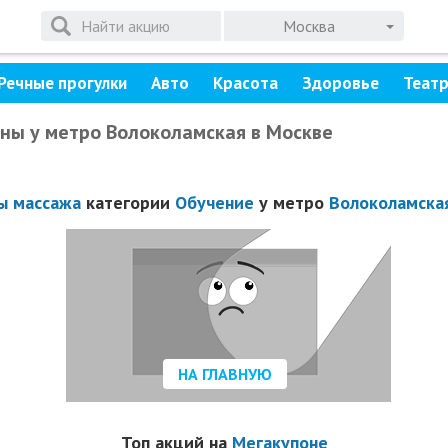
Москва
Речные прогулки
Авто
Красота
Здоровье
Теат
оны у метро Волоколамская в Москве
ы массажа
категории
Обучение
у метро
Волоколамска
НА ГЛАВНУЮ
Топ акций на
Мегакупоне