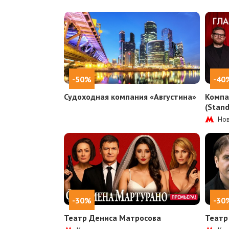
-50%
-40
Судоходная компания «Августина»
Компа
(Stan
Нов
-30%
-30
Театр Дениса Матросова
Театр