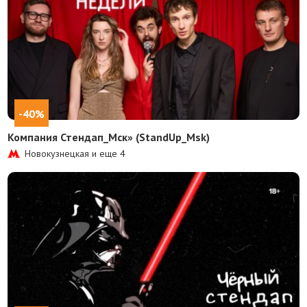
-40%
Компания Стендап_Мск» (StandUp_Msk)
Новокузнецкая и еще
4