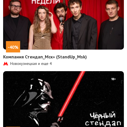
-40%
Компания Стендап_Мск» (StandUp_Msk)
Новокузнецкая и еще
4