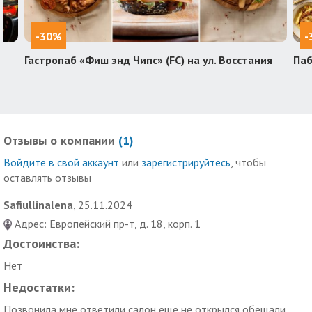
-30%
-
Гастропаб «Фиш энд Чипс» (FC) на ул. Восстания
Паб
Отзывы о компании
(
1
)
Войдите в свой аккаунт
или
зарегистрируйтесь
, чтобы
оставлять отзывы
Safiullinalena
, 25.11.2024
Адрес: ​Европейский пр-т, д. 18, корп. 1
Достоинства:
Нет
Недостатки:
Позвонила,мне ответили салон еще не открылся обещали