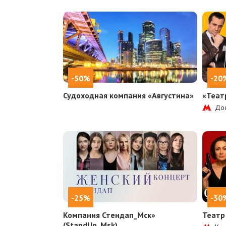
-50%
-20
Судоходная компания «Августина»
«Теат
Дос
-25%
-30
Компания Стендап_Мск»
Театр
(StandUp_Msk)