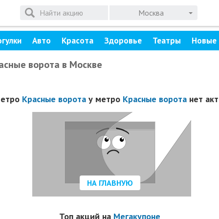
Москва
огулки
Авто
Красота
Здоровье
Театры
Новые 
расные ворота в Москве
метро
Красные ворота
у метро
Красные ворота
нет акт
НА ГЛАВНУЮ
Топ акций на
Мегакупоне