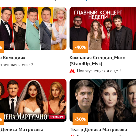
%
-40%
р Комедии»
Компания Стендап_Мск»
(StandUp_Msk)
тоевская и еще
7
Новокузнецкая и еще
4
%
-30%
 Дениса Матросова
Театр Дениса Матросова