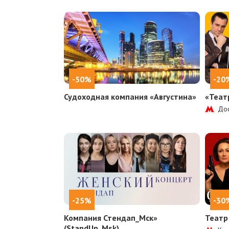
-50%
-20
Судоходная компания «Августина»
«Теат
Дос
-25%
-30
Компания Стендап_Мск»
Театр
(StandUp_Msk)