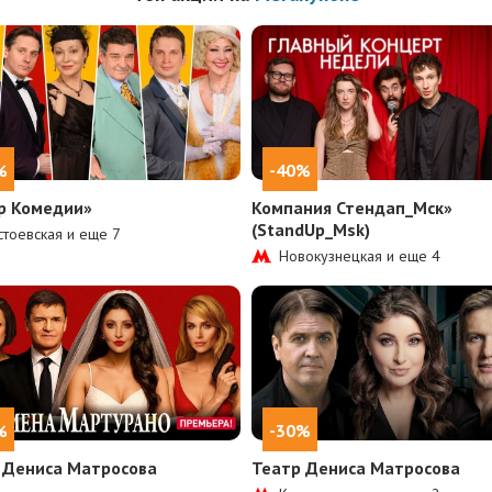
%
-40%
р Комедии»
Компания Стендап_Мск»
(StandUp_Msk)
тоевская и еще
7
Новокузнецкая и еще
4
%
-30%
 Дениса Матросова
Театр Дениса Матросова