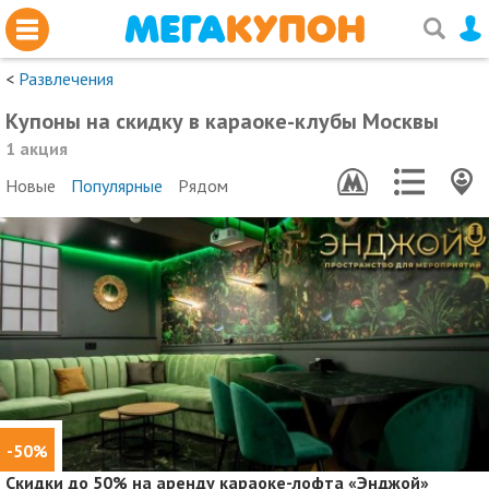
<
Развлечения
Купоны на скидку в караоке-клубы Москвы
1 акция
Новые
Популярные
Рядом
-50%
Скидки до 50%
на аренду караоке-лофта «Энджой»