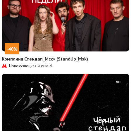
-40%
Компания Стендап_Мск» (StandUp_Msk)
Новокузнецкая и еще
4