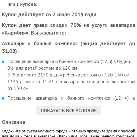
или в купоне.
Купон действует со 2 июля 2019 года.
Купон дает право скидки 70% на услуги аквапарка
«Карибия». Вы заплатите:
Аквапарк и банный комплекс (акция действует до
31.08):
Посещение аквапарка и банного комплекса (12 ч) в будни:
0 р. для детей ростом до 120 см;
845 р. вместо 2150 р. для ребенка ростом от 120-150 см;
1345 р. вместо 3159 р. для взрослого или ребенка ростом
от 150 см.
Посещение аквапарка и банного комплекса (12 ч) в
выходные:
ПОКАЗАТЬ ВСЕ УСЛОВИЯ
0 р. для детей ростом до 120 см;
1225 р. вместо 2890 р. для ребенка ростом от 120 до 150
Описание
см;
1815 р. вместо 3990 р. для взрослого или ребенка ростом
Отдохните от суеты большого города и отлично проведите время с пользой
для души и тела в аквапарке «Карибия»! Посещение банного комплекса,