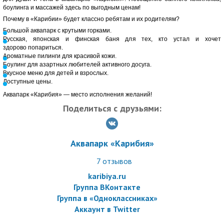
от 150 см.
боулинга и массажей здесь по выгодным ценам!
Массажи (акция действует до 31.08):
Почему в «Карибии» будет классно ребятам и их родителям?
Большой аквапарк с крутыми горками.
Балийский, тайский или классический массаж зоны на выбор
Русская, японская и финская баня для тех, кто устал и хочет
(30 мин) + посещение аквапарка и банного комплекса (3 ч
здорово попариться.
Ароматные пилинги для красивой кожи.
30 мин):
Боулинг для азартных любителей активного досуга.
1650 р. вместо 3300 р. за комплекс (пн-чт);
Вкусное меню для детей и взрослых.
1850 р. вместо 3700 р. за комплекс (пт-вс).
Доступные цены.
Балийский или тайский массаж в салоне (1 ч) + кофейный
Аквапарк «Карибия» — место исполнения желаний!
или медово-солевой пилинг в банном комплексе и
Поделиться с друзьями:
посещение аквапарка и банного комплекса (4 ч):
2965 р. вместо 5930 р. за комплекс (пн-чт);
3140 р. вместо 6280 р. за комплекс (пт-вс).
Аквапарк «Карибия»
Балийский или тайский массаж в салоне (1 ч) + парение с
7
отзывов
вениками в банном комплексе и посещение аквапарка и
karibiya.ru
банного комплекса (4 ч):
Группа ВКонтакте
2965 р. вместо 5930 р. за комплекс (пн-чт);
Группа в «Одноклассниках»
3140 р. вместо 6280 р. за комплекс (пт-вс).
Аккаунт в Twitter
В банный комплекс входит: