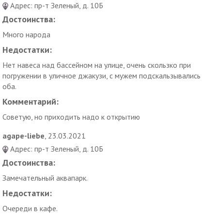
Адрес: пр-т Зеленый, д. 10Б
Банный комплекс в «Карибии».
Достоинства:
Где еще так хорошо снимается стресс на раз-два, как не в
Много народа
банном комплексе! Купить купон и почувствовать себя на
Недостатки:
СПА-курорте не только летом предлагает парк «Karibiya».
Здесь всегда есть возможности снять усталость и зарядиться
Нет навеса над бассейном на улице, очень скользко при
энергией для будущих свершений в банях, среди которых:
погружении в уличное джакузи, с мужем подскальзывались
оба.
Русская традиционная со свежими березовыми вениками –
отличный вариант для тех, кто любит хорошо попариться;
Комментарий:
Турецкий хаммам со спа-процедурами и
Советую, но приходить надо к открытию
восстанавливающим силы расслабляющим массажем;
Японская баня: необычная парная с оригинальными
agape-liebe
, 23.03.2021
церемониями и этикетом;
Адрес: пр-т Зеленый, д. 10Б
Финская сауна – лучший метод выведение шлаков из
Достоинства:
организма и восстановление работы мышц;
Замечательный аквапарк.
Калдариум: максимальная степень релаксации.
Недостатки:
Заключительным моментом после посещения парной станет
закаливающая холодная купель: прилив сил и бодрости.
Очереди в кафе.