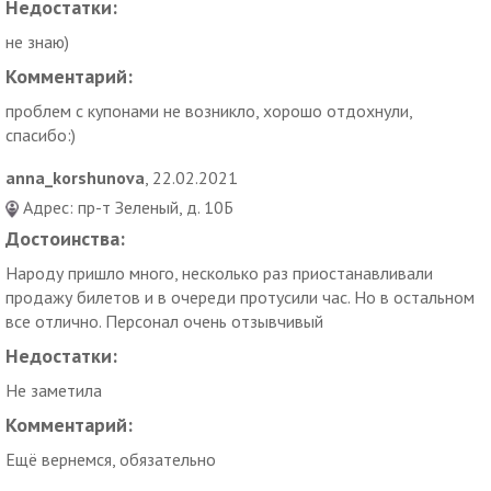
Недостатки:
Аквапарк- отличная возможность проведения праздничных
не знаю)
событий любого масштаба, а подарочные сертификаты на
официальном сайте по выгодному тарифу – лучший подарок
Комментарий:
другу и близким.
проблем с купонами не возникло, хорошо отдохнули,
«Карибия» - радость здорового отдыха доступна каждому!
спасибо:)
anna_korshunova
, 22.02.2021
Адрес: пр-т Зеленый, д. 10Б
Достоинства:
Народу пришло много, несколько раз приостанавливали
продажу билетов и в очереди протусили час. Но в остальном
все отлично. Персонал очень отзывчивый
Недостатки:
Не заметила
Комментарий:
Ещё вернемся, обязательно