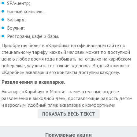
SPA-центр;
Банный комплекс;
Бильярд;
Боулинг;
Рестораны, кафе и бары.
Приобретая билет в «Карибию» на официальном сайте по
специальному тарифу, каждый человек может по доступной
цене в любое время года побывать на отдыхе на карибском
побережье, улучшить состояние здоровья. Водный комплекс
«Карибия» аквапарк и его контакты доступны каждому.
Развлечения в аквапарке.
Аквапарк «Карибия» в Москве - замечательные водные
развлечения в выходной день, доставляющие радость детям
и взрослым. Удобный пляж аквапарка с комфортными
шезлонгами и самый большой волновой бассейн в Москве:
ПОКАЗАТЬ ВЕСЬ ТЕКСТ
ощутить контакт с морем, качаясь на волне доступно каждому
в этому уголке рая.
Радость отдыхающим всех возрастов доставляют водные
Популярные акции