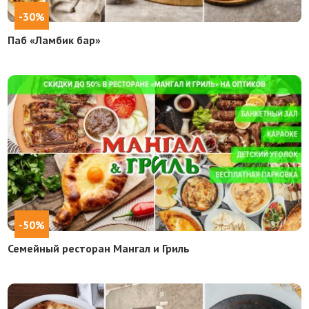
-30%
Паб «Ламбик бар»
-50%
Семейный ресторан Мангал и Гриль