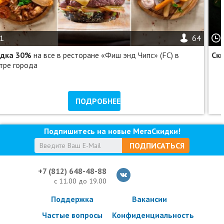
— пластик;
— стекла;
— сушка;
— воск.
1
64
Доплаты:
идка 30%
на все в ресторане «Фиш энд Чипс» (FC) в
Ск
— паркетники, кроссоверы, универсалы, бизнес-класс и
тре города
джипы — 100 р.;
— уборка багажника: легковые а/м — от 150 р.;
— микроавтобус грузовой — 500 р.;
ПОДРОБНЕЕ
— микроавтобус пассажирский — 500 р.;
— за сложность — оговаривается на месте при осмотре
автомобиля.
Подпишитесь на новые МегаСкидки!
1400 р. вместо 2200 р. за мойку «Супер «Люкс» + чернение
ПОДПИСАТЬСЯ
резины + воск.
В стоимость входит:
+7 (812) 648-48-88
— мойка кузова;
с 11.00 до 19.00
— ковры;
— обезжиривание;
Поддержка
Вакансии
— воск;
Частые вопросы
Конфиденциальность
— сушка;