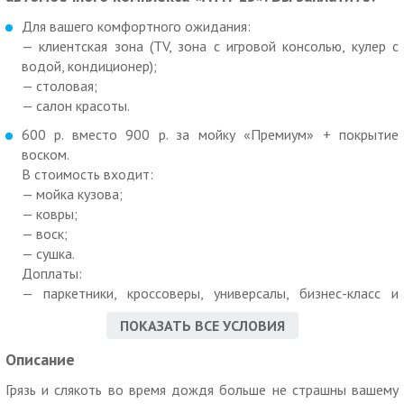
Для вашего комфортного ожидания:
— клиентская зона (TV, зона с игровой консолью, кулер с
водой, кондиционер);
— столовая;
— салон красоты.
600 р. вместо 900 р. за мойку «Премиум» + покрытие
воском.
В стоимость входит:
— мойка кузова;
— ковры;
— воск;
— сушка.
Доплаты:
— паркетники, кроссоверы, универсалы, бизнес-класс и
джипы — 100 р.;
ПОКАЗАТЬ ВСЕ УСЛОВИЯ
— микроавтобус грузовой — 200 р.;
— микроавтобус пассажирский — 250 р.;
Описание
— уборка салона пылесосом — от 150 р.;
Грязь и слякоть во время дождя больше не страшны вашему
— доплата за 2-ой к-кт ковров — от 150 р.;