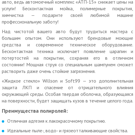
авто, ведь автомоечный комплекс «АТП-15» снижает цены на
— уборка багажника: легковые а/м — от 150 р.
услуги! Бесконтактная мойка, полимерные покрытия,
— за сложность и сильно загрязненного салона а/м —
химчистка — подарите своей любимой машине
оговаривается на месте при осмотре автомобиля.
профессиональную заботу!
800 р. вместо 1200 р. за мойку «Экспресс» + покрытие
Над чистотой вашего авто будут трудиться мастера с
воском + пылесос.
большим опытом. Они используют брендовые моющие
В стоимость входит:
средства и современное техническое оборудование.
— мойка кузова;
Бесконтактная техника исключает появление царапин и
— ковры;
потертостей на покрытии, сохраняя его в отличном
— пылесос;
состоянии! Мощная струя со специальным шампунем сможет
— сушка;
растворить даже очень стойкие загрязнения.
— воск.
Доплаты:
«Жидкое стекло» Willson и Soft99 — это дополнительная
— паркетники, кроссоверы, универсалы, бизнес-класс и
защита ЛКП и спасение от отрицательного влияния
джипы — 100 р.;
окружающей среды. Особая твердая оболочка, образующаяся
— микроавтобус грузовой — 350 р.;
на поверхности, будет защищать кузов в течение целого года.
— микроавтобус пассажирский — 350 р.;
Преимущества полиролей:
— уборка багажника: легковые а/м —150 р.;
— доплата за 2-ой к-кт ковров — от 150 р.;
Отличная адгезия к лакокрасочному покрытию.
— за сложность и сильно загрязненного салона а/м —
Идеальные пыле-, водо- и грязеотталкивающие свойства.
оговаривается на месте при осмотре автомобиля.