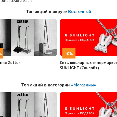
сомольская и еще
2
Топ акций в округе
Восточный
%
-0%
ния Zetter
Сеть ювелирных гипермарке
SUNLIGHT (Санлайт)
Топ акций в категории
«Магазины»