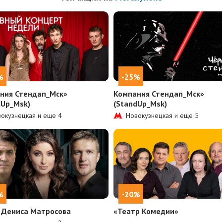
%
-25%
ния Стендап_Мск»
Компания Стендап_Мск»
dUp_Msk)
(StandUp_Msk)
окузнецкая и еще
4
Новокузнецкая и еще
5
%
-20%
 Дениса Матросова
«Театр Комедии»