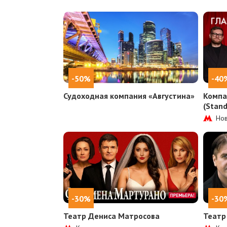
-50%
-40
Судоходная компания «Августина»
Компа
(Stan
Нов
-30%
-30
Театр Дениса Матросова
Театр