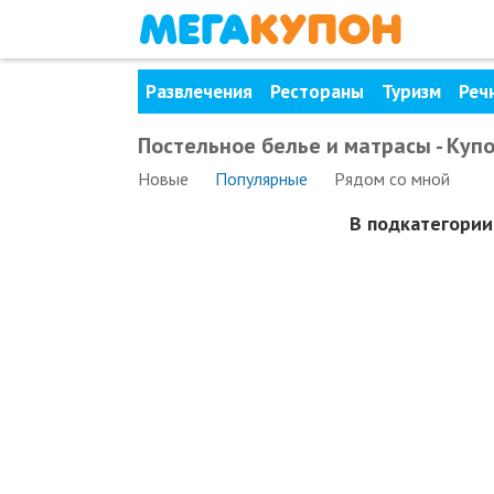
Развлечения
Рестораны
Туризм
Реч
Постельное белье и матрасы - Куп
Новые
Популярные
Рядом
со мной
В подкатегори