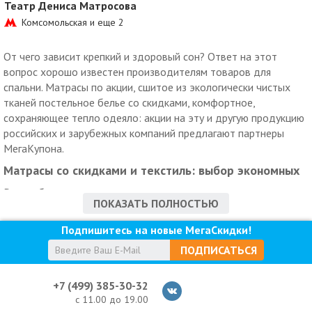
Театр Дениса Матросова
Комсомольская и еще
2
От чего зависит крепкий и здоровый сон? Ответ на этот
вопрос хорошо известен производителям товаров для
спальни. Матрасы по акции, сшитое из экологически чистых
тканей постельное белье со скидками, комфортное,
сохраняющее тепло одеяло: акции на эту и другую продукцию
российских и зарубежных компаний предлагают партнеры
МегаКупона.
Матрасы со скидками и текстиль: выбор экономных
Разнообразие современных материалов для комплектов
ПОКАЗАТЬ ПОЛНОСТЬЮ
постельного белья по акции – повод задуматься о правильном
выборе. На нашем сайте вы найдете ответы на все вопросы, а
Подпишитесь на новые МегаСкидки!
также полную информацию о том или ином продукте.
ПОДПИСАТЬСЯ
Позаботиться о спокойном сне вам помогут:
Матрасы по купону любых размеров и жесткости, в т.ч.
+7 (499) 385-30-32
тонкие для мягкой мебели;
с 11.00 до 19.00
Подушки по акции из комфортных и безопасных