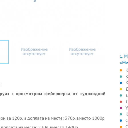
1.
М
«Ме
К
К
К
.
Д
руиз с просмотром фейерверка от судоходной
Д
Д
У
К
он за 120р. и доплата на месте: 370р. вместо 1000р.
С
С
 доплата на месте: 520р. вместо 1400р.