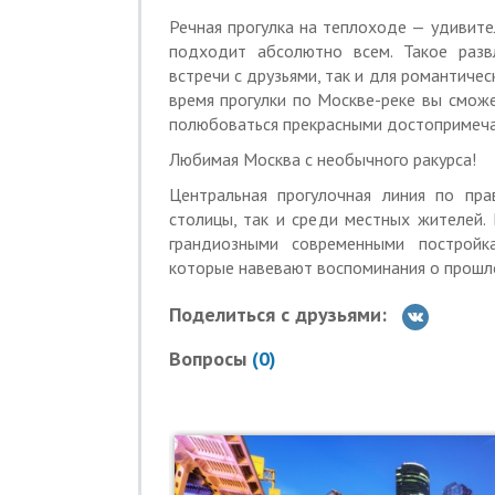
На теплоходе работает буфет (только 
Речная прогулка на теплоходе — удивит
На посадку следует приходить заранее
подходит абсолютно всем. Такое разв
встречи с друзьями, так и для романтичес
Регистрация заканчивается за 5 минут 
время прогулки по Москве-реке вы смож
КАК РАБОТАЕТ КУПОН
полюбоваться прекрасными достопримеча
Внимание! Купон — первоначальный 
Любимая Москва с необычного ракурса!
необходимо доплатить на месте
Центральная прогулочная линия по пра
Купон действует на одного человека
столицы, так и среди местных жителей
грандиозными современными постройк
Можно купить неограниченное количес
которые навевают воспоминания о прошл
Каждым купоном можно воспользоватьс
Поделиться с друзьями:
Внимание! Необходимо зарегистрир
Вопросы
Регистрация на прогулку обязательн
(
0
)
При посадке предъявите регистрац
электронный купон
Если пассажир опоздал на рейс, 
осуществляется