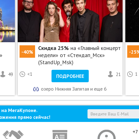
предложениями компании
е можете уточнить по телефону компании: +7 (495)
Скидка 25%
на «Главный концерт
-40%
-25
»
недели» от «Стендап_Мск»
(StandUp_Msk)
49
<1
21
1
ПОДРОБНЕЕ
озеро Нижняя Запятая и еще 6
 на МегаКупоне.
ожения прямо сейчас!
+7