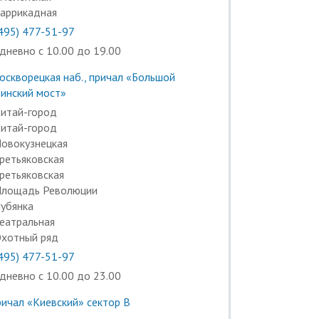
аррикадная
(495) 477-51-97
дневно с 10.00 до 19.00
оскворецкая наб., причал «Большой
ьинский мост»
итай-город
итай-город
овокузнецкая
ретьяковская
ретьяковская
лощадь Революции
убянка
еатральная
хотный ряд
(495) 477-51-97
дневно с 10.00 до 23.00
ричал «Киевский» сектор B