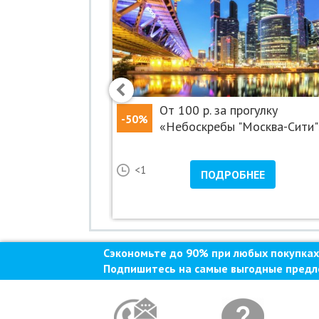
Скидка не суммируется с другими спец
Информацию по условиям акции вы такж
477-51-97
 спектакль
От 100 р. за прогулку
-50%
етом!»
«Небоскребы "Москва-Сити"
21
<1
НЕЕ
ПОДРОБНЕЕ
лощадь и еще 12
Сэкономьте до 90% при любых покупках
Подпишитесь на самые выгодные предл