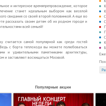
К
наличный расчет)
ельное и интересное времяпрепровождение, которое
К
 — за 30 минут до отправления
лечение станет идеальным выбором как веселой
К
кого свидания со своей второй половинкой. А еще во
С
до отправления
ете рассказать своим детям об их родном городе и
С
тельностями всей семьей!
П
П
взнос от общей стоимости. Оставшуюся стоимость
С
ву считается самой популярной как среди гостей
К
. Ведь с борта теплохода вы можете полюбоваться
Б
ами и удивительными памятниками архитектуры,
тво купонов
Еже
ом и заставляют восхищаться Москвой.
я только один раз
Пох
овать купон
на сайте
Ра
а (без регистрации в допуске будет отказано)
ию (с электронной почты) и распечатанный или
Популярные акции
купон считается использованным, перенос не