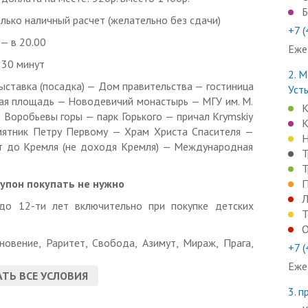
Б
ько наличный расчет (желательно без сдачи)
+7 
— в 20.00
Еже
 30 минут
2.
М
тавка (посадка) — Дом правительства — гостиница
Уст
кая площадь — Новодевичий монастырь — МГУ им. М.
К
Воробьевы горы — парк Горького — причал Krymskiy
К
мятник Петру Первому — Храм Христа Спасителя —
Н
т до Кремля (не доходя Кремля) — Международная
Т
Т
купон покупать не нужно
П
Л
 до 12-ти лет включительно при покупке детских
Т
О
овение, Раритет, Свобода, Азимут, Мираж, Прага,
+7 
Еже
ТЬ ВСЕ УСЛОВИЯ
свои продукты питания, безалкогольные напитки и
3.
п
ля — обязательно предъявление чека из магазина)