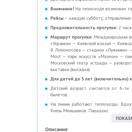
Внимание!
На теплоходе возможен тол
Рейсы
— каждую субботу, отправление 
Продолжительность прогулки:
2 часа
Маршрут прогулки:
Международная выс
«Украина» — Киевский вокзал — Киевс
В. Ломоносова — стадион «Лужники» — 
Most — парк искусств «Музеон» — па
Московский театр эстрады — разворо
выставка (высадка)
Для детей до 5 лет (включительно) 
Детский возраст считается от 6-ти
билетов
На линии работают теплоходы: Вдохн
Князь Меньшиков, Парадокс
ПОКАЗА
Запрещено приносить и употреблять 
пенный напиток (кроме крепкого алкого
Описание