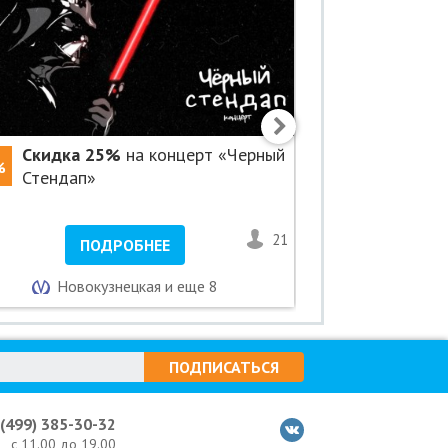
Скидка 25%
на концерт «Черный
Скидка 2
%
-25%
Стендап»
концерт «
Стендап»
21
<1
ПОДРОБНЕЕ
ПО
Новокузнецкая и еще 8
озеро Ниж
ПОДПИСАТЬСЯ
 (499) 385-30-32
с 11.00 до 19.00