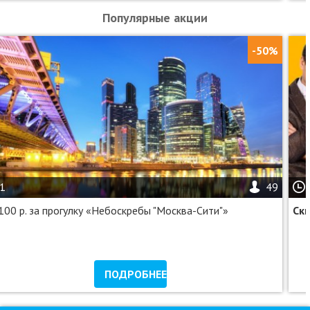
Популярные акции
-50%
1
49
100 р. за прогулку «Небоскребы "Москва-Сити"»
Ск
ПОДРОБНЕЕ