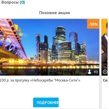
Вопросы
(
0
)
Похожие акции
-50%
1
49
100 р. за прогулку «Небоскребы "Москва-Сити"»
Ск
ПОДРОБНЕЕ