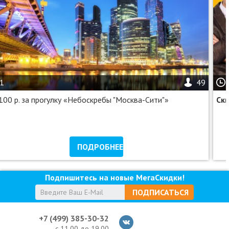
1
49
100 р. за прогулку «Небоскребы "Москва-Сити"»
Ск
ПОДРОБНЕЕ
Подпишитесь на новые МегаСкидки!
ПОДПИСАТЬСЯ
+7 (499) 385-30-32
с 11.00 до 19.00