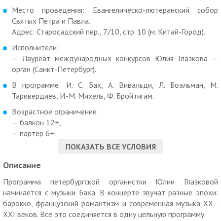
Место проведения: Евангелическо-лютеранский собор
Святых Петра и Павла.
Адрес: Старосадский пер., 7/10, стр. 10 (м. Китай-Город).
Исполнители:
— Лауреат международных конкурсов Юлия Глазкова —
орган (Санкт-Петербург).
В программе: И. С. Бах, А. Вивальди, Л. Боэльман, М.
Таривердиев, И.-М. Михель, Ф. Бройтигам.
Возрастное ограничение:
— балкон 12+,
— партер 6+.
ПОКАЗАТЬ ВСЕ УСЛОВИЯ
Дополнительные условия:
Описание
Скидка по промокоду не суммируется с другими скидками и
спецпредложениями.
Программа петербургской органистки Юлии Глазковой
начинается с музыки Баха. В концерте звучат разные эпохи:
Для получения скидки необходимо ввести промокод
барокко, французский романтизм и современная музыка XX–
МегаКупон при покупке билета на
сайте
.
XXI веков. Все это соединяется в одну цельную программу.
«МегаКупон» не несет ответственности за отмену, перенос