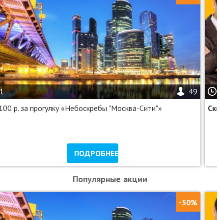
1
49
100 р. за прогулку «Небоскребы "Москва-Сити"»
Ск
ПОДРОБНЕЕ
Популярные акции
-50%