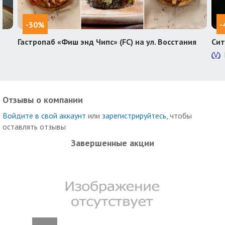
-30%
-
Гастропаб «Фиш энд Чипс» (FC) на ул. Восстания
Сит
Отзывы о компании
Войдите в свой аккаунт
или
зарегистрируйтесь
, чтобы
оставлять отзывы
Завершенные акции