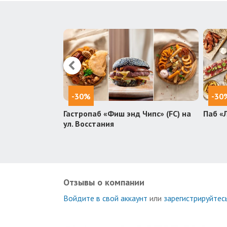
-30%
-30
зей
Гастропаб «Фиш энд Чипс» (FC) на
Паб «
ул. Восстания
Отзывы о компании
Войдите в свой аккаунт
или
зарегистрируйтес