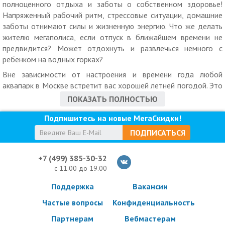
полноценного отдыха и заботы о собственном здоровье!
Напряженный рабочий ритм, стрессовые ситуации, домашние
заботы отнимают силы и жизненную энергию. Что же делать
жителю мегаполиса, если отпуск в ближайшем времени не
предвидится? Может отдохнуть и развлечься немного с
ребенком на водных горках?
Вне зависимости от настроения и времени года любой
аквапарк в Москве встретит вас хорошей летней погодой. Это
отличная альтернатива курортному отдыху у моря, не
ПОКАЗАТЬ ПОЛНОСТЬЮ
требующая длительных дорогостоящих перелетов и
Подпишитесь на новые МегаСкидки!
оформления кучи документов. Близость к дому и низкая
стоимость дают возможность хоть каждый день
ПОДПИСАТЬСЯ
фантастически проводить время. Посетителей сайта
МегаКупон ждут интересные акции со скидками на различного
+7 (499) 385-30-32
рода услуги и развлечения, в том числе на горки самых
с 11.00 до 19.00
больших аквапарков столицы.
Поддержка
Вакансии
Хотите знать, где хорошо и недорого отдохнуть с ребенком в
выходной или во время детских каникул? Или в каком из
Частые вопросы
Конфиденциальность
недорогих столичных аквапарков устроить веселую вечеринку
Партнерам
Вебмастерам
с друзьями?