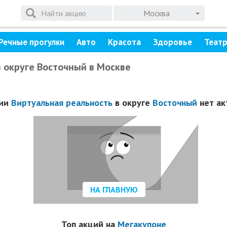
Москва
Речные прогулки
Авто
Красота
Здоровье
Теат
в округе Восточный в Москве
рии
Виртуальная реальность
в округе
Восточный
нет ак
НА ГЛАВНУЮ
Топ акций на
Мегакупоне