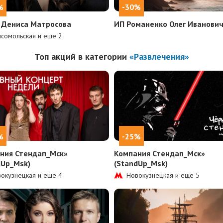
%
-30%
 Дениса Матросова
ИП Романенко Олег Иванови
сомольская и еще
2
Топ акций в категории
«Развлечения»
%
-25%
ния Стендап_Мск»
Компания Стендап_Мск»
dUp_Msk)
(StandUp_Msk)
окузнецкая и еще
4
Новокузнецкая и еще
5