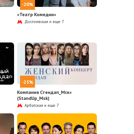
-20%
ч
«Театр Комедии»
Достоевская и еще
7
-25%
Компания Стендап_Мск»
(StandUp_Msk)
Арбатская и еще
7