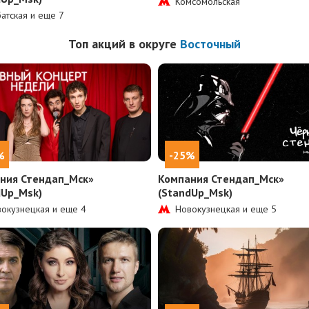
Комсомольская
атская и еще
7
Топ акций в округе
Восточный
%
-25%
ния Стендап_Мск»
Компания Стендап_Мск»
dUp_Msk)
(StandUp_Msk)
окузнецкая и еще
4
Новокузнецкая и еще
5