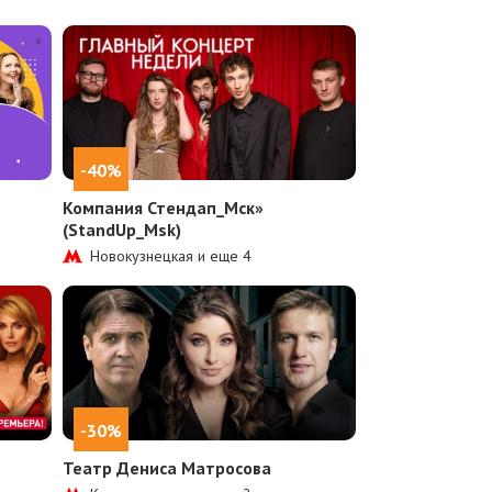
-40%
Компания Стендап_Мск»
(StandUp_Msk)
Новокузнецкая и еще
4
-30%
Театр Дениса Матросова