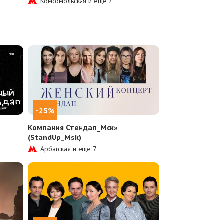
Комсомольская и еще
2
-25%
Компания Стендап_Мск»
(StandUp_Msk)
Арбатская и еще
7