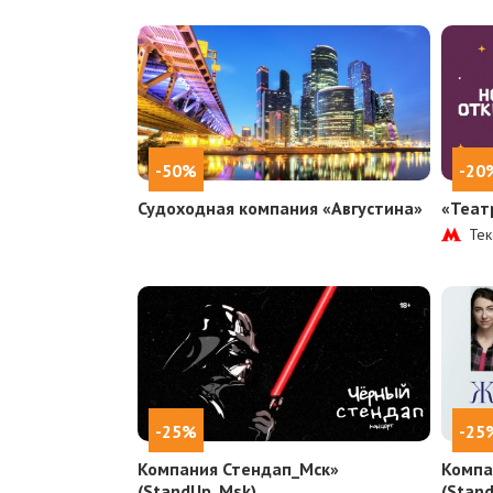
-50%
-20
Судоходная компания «Августина»
«Теат
Тек
-25%
-25
Компания Стендап_Мск»
Компа
(StandUp_Msk)
(Stan