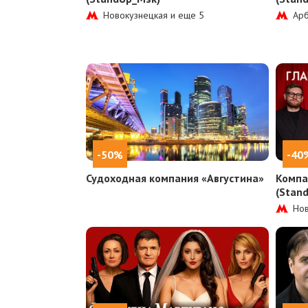
Новокузнецкая и еще
5
Арб
-50%
-40
Судоходная компания «Августина»
Компа
(Stan
Нов