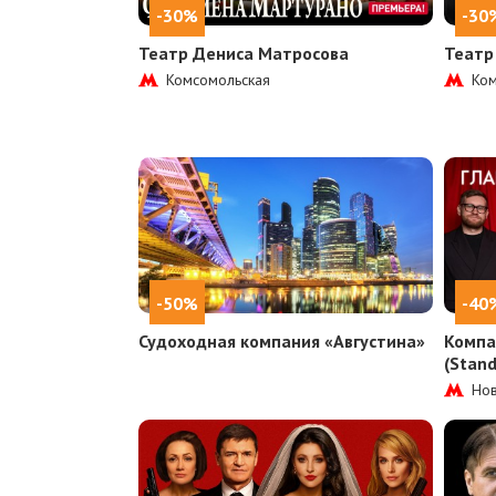
-30%
-30
Театр Дениса Матросова
Театр
Комсомольская
Ком
-50%
-40
Судоходная компания «Августина»
Компа
(Stan
Нов