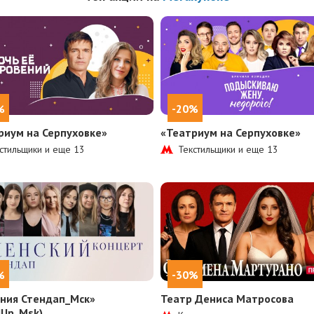
%
-20%
риум на Серпуховке»
«Театриум на Серпуховке»
стильщики и еще
13
Текстильщики и еще
13
%
-30%
ния Стендап_Мск»
Театр Дениса Матросова
dUp_Msk)