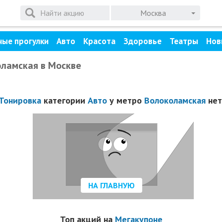
Москва
ные прогулки
Авто
Красота
Здоровье
Театры
Нов
оламская в Москве
Тонировка
категории
Авто
у метро
Волоколамская
нет
НА ГЛАВНУЮ
Топ акций на
Мегакупоне