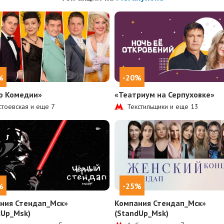
%
-20%
р Комедии»
«Театриум на Серпуховке»
тоевская и еще
7
Текстильщики и еще
13
%
-25%
ния Стендап_Мск»
Компания Стендап_Мск»
dUp_Msk)
(StandUp_Msk)