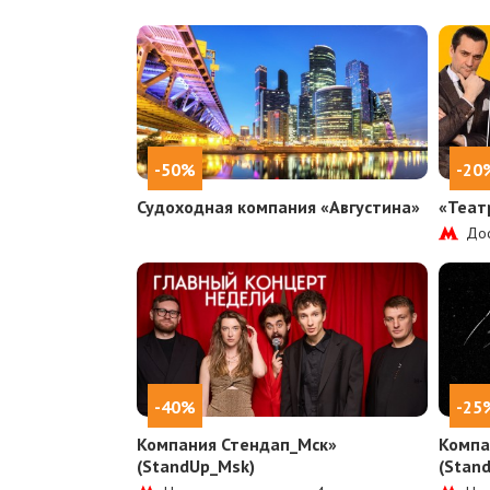
-50%
-20
Судоходная компания «Августина»
«Теат
Дос
-40%
-25
Компания Стендап_Мск»
Компа
(StandUp_Msk)
(Stan