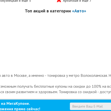
окузнецкая и еще
5
Арбатская и еще
7
Топ акций в категории
«Авто»
авто в Москве, а именно - тонировка у метро Волоколамская. 
озможным получать бесплатные купоны на скидки до 100% на все
ься своим развитием и здоровьем. Тонировка со скидкой - досту
 на МегаКупоне.
ожения прямо сейчас!