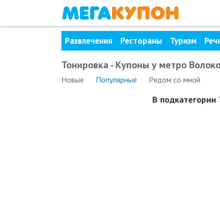
Развлечения
Рестораны
Туризм
Реч
Тонировка - Купоны у метро Волок
Новые
Популярные
Рядом
со мной
В подкатегории