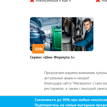
Новокузнецкая и еще
4
Нов
-50%
Сервис «Шин-Формула 1»
Предлагаем вашему вниманию купоны 
актуальные акции и скидки!
Благодаря сайту "Мегакупон" стало в
ресторанов, а также с выгодой занят
Сэкономьте до 90% при любых покупках
Подпишитесь на самые выгодные предл