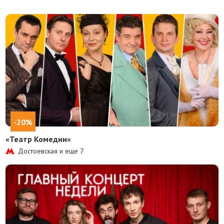
-20%
«Театр Комедии»
Достоевская и еще
7