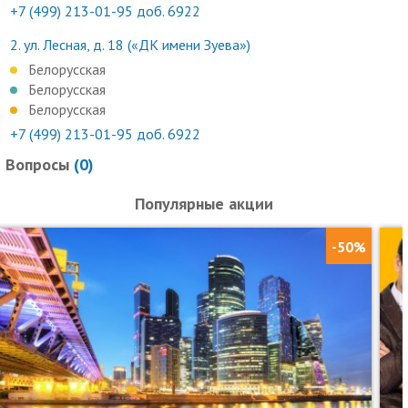
+7 (499) 213-01-95 доб. 6922
2.
ул. Лесная, д. 18 («ДК имени Зуева»)
Белорусская
Белорусская
Белорусская
+7 (499) 213-01-95 доб. 6922
Вопросы
(
0
)
Популярные акции
-50%