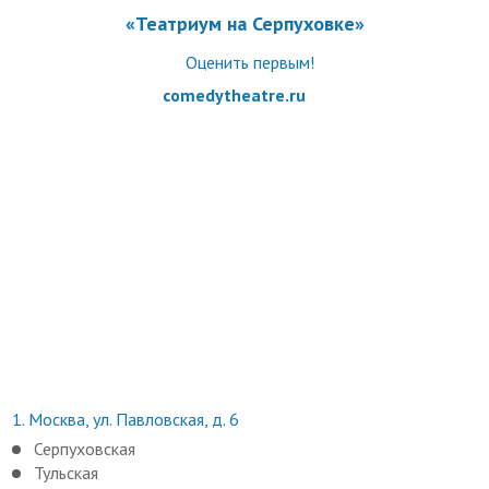
Услуги (товары) предоставляются ИП Степин Сергей
«Театриум на Серпуховке»
Владимирович, ОГРНИП 319507400034650
Оценить первым!
comedytheatre.ru
1.
Москва, ул. Павловская, д. 6
Серпуховская
Тульская