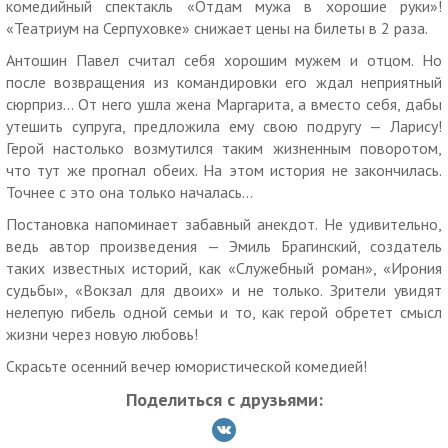
комедийный спектакль «Отдам мужа в хорошие руки»!
кассе офиса театральной компании, уточнить конкретные
«Театриум на Серпуховке» снижает цены на билеты в 2 раза.
места можно только по телефону.
Антошин Павел считал себя хорошим мужем и отцом. Но
Как работает купон:
после возвращения из командировки его ждал неприятный
Действие купона распространяется на одного человека.
сюрприз... От него ушла жена Маргарита, а вместо себя, дабы
утешить супруга, предложила ему свою подругу — Ларису!
Вы можете взять не более 10 купонов по данной акции.
Герой настолько возмутился таким жизненным поворотом,
Скидка по купону не суммируется с другими скидками и
что тут же прогнал обеих. На этом история не закончилась.
спецпредложениями.
Точнее с это она только началась...
Для получения скидки необходимо предъявить
Постановка напоминает забавный анекдот. Не удивительно,
неиспользованный ранее купон с уникальным номером на
ведь автор произведения — Эмиль Брагинский, создатель
экране телефона или в распечатанном виде.
таких известных историй, как «Служебный роман», «Ирония
судьбы», «Вокзал для двоих» и не только. Зрители увидят
Обязательна предварительная бронь билетов по телефону.
нелепую гибель одной семьи и то, как герой обретет смысл
Время работы: пн-пт: с 13:00 до 20:00, сб: с 16:00 до
жизни через новую любовь!
20:00, в дни воскресных антрепризных спектаклей: с 16:00
Скрасьте осенний вечер юмористической комедией!
до 20:00.
Поделиться с друзьями:
«МегаКупон» не несет ответственности за отмену, перенос
и изменение даты/времени мероприятий.