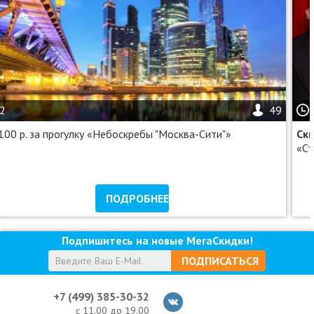
2
49
100 р. за прогулку «Небоскребы "Москва-Сити"»
Ск
«Ст
ПОДРОБНЕЕ
Подпишитесь на новые МегаСкидки!
ПОДПИСАТЬСЯ
+7 (499) 385-30-32
с 11.00 до 19.00