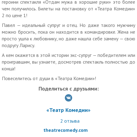
героини спектакля «Отдам мужа в хорошие руки» это более
спецпредложениями.
чем получилось. Билеты на постановку от «Театра Комедии»
Для получения скидки необходимо предъявить
2 по цене 1!
неиспользованный ранее купон с уникальным номером на
Павел — идеальный супруг и отец. Но даже такого мужчину
экране телефона или в распечатанном виде.
можно бросить, пока он находится в командировке. Жена не
Обязательна предварительная бронь билетов по телефону.
просто ушла к любовнику, но даже нашла себе замену — свою
подругу Ларису.
«МегаКупон» не несет ответственности за отмену, перенос
и изменение даты/времени мероприятий.
А кем окажется в этой истории экс-супруг — победителем или
проигравшим, вы узнаете, досмотрев спектакль полностью до
Услуги (товары) предоставляются ИП Хорожанский
конца!
Владимир Янович, ОГРНИП 314774614900429
Повеселитесь от души в «Театра Комедии»!
Поделиться с друзьями:
«Театр Комедии»
2
отзыва
theatrecomedy.com