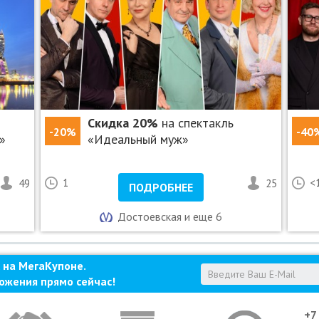
Скидка 20%
на спектакль
-20%
-40
»
«Идеальный муж»
49
1
25
<
ПОДРОБНЕЕ
Достоевская и еще 6
 на МегаКупоне.
ожения прямо сейчас!
+7