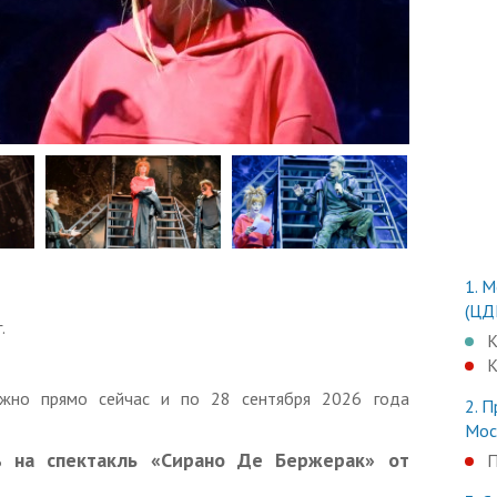
1.
Мо
(ЦД
.
К
К
ожно прямо сейчас и по 28 сентября 2026 года
2.
П
Мос
 на спектакль «Сирано Де Бержерак» от
П