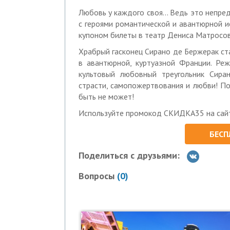
«МегаКупон» не несет ответственнос
мероприятий.
Любовь у каждого своя... Ведь это непр
с героями романтической и авантюрной и
Услуги (товары) предоставляются ООО
купоном билеты в театр Дениса Матросо
Храбрый гасконец Сирано де Бержерак с
в авантюрной, куртуазной Франции. Ре
культовый любовный треугольник Сиран
страсти, самопожертвования и любви! По
быть не может!
Используйте промокод СКИДКА35 на сайте
БЕСП
Поделиться с друзьями:
Вопросы
(
0
)