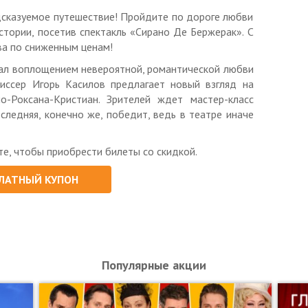
ти за отмену, перенос и изменение даты/времени
едсказуемое путешествие! Пройдите по дороге любви
стории, посетив спектакль «Сирано Де Бержерак». С
 «МегаСервис», ОГРН 1197746553685
ва по сниженным ценам!
тал воплощением невероятной, романтической любви
жиссер Игорь Касилов предлагает новый взгляд на
о-Роксана-Кристиан. Зрителей ждет мастер-класс
следняя, конечно же, победит, ведь в театре иначе
, чтобы приобрести билеты со скидкой.
ЛАТНЫЙ КУПОН
Популярные акции