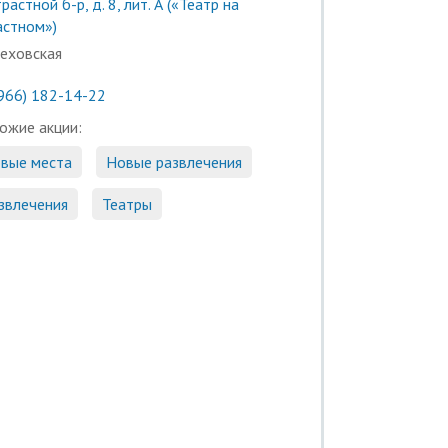
растной б-р, д. 8, лит. А («Театр на
астном»)
еховская
(966) 182-14-22
ожие акции:
вые места
Новые развлечения
звлечения
Театры