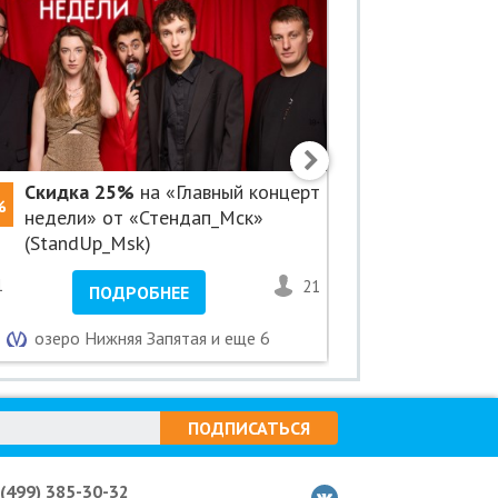
Скидка 25%
на «Главный концерт
Скидка 2
%
-25%
недели» от «Стендап_Мск»
Стендап»
(StandUp_Msk)
1
21
1
ПОДРОБНЕЕ
ПО
озеро Нижняя Запятая и еще 6
Новок
ПОДПИСАТЬСЯ
 (499) 385-30-32