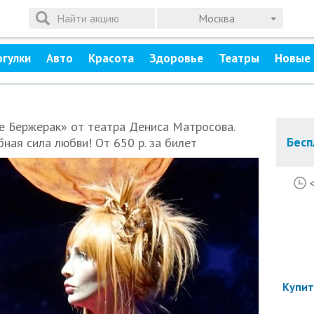
Москва
огулки
Авто
Красота
Здоровье
Театры
Новые 
е Бержерак» от театра Дениса Матросова.
Бесп
ная сила любви! От 650 р. за билет
Купит