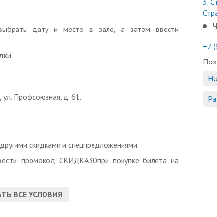
3.
Ст
Стр
Ч
ыбрать дату и место в зале, а затем ввести
+7 
дки.
Пох
Но
ул. Профсоюзная, д. 61.
Ра
 другими скидками и спецпредложениями.
вести промокод СКИДКА30при покупке билета на
ну.
ТЬ ВСЕ УСЛОВИЯ
8:00.