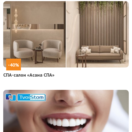
-40%
СПА-салон «Асана СПА»