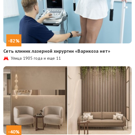
-82%
Сеть клиник лазерной хирургии «Варикоза нет»
Улица 1905 года и еще
11
-40%