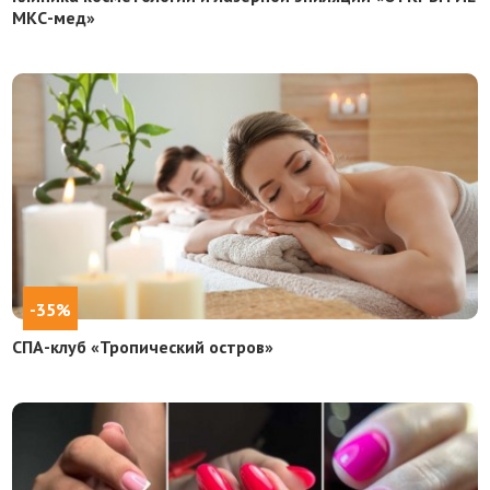
МКС-мед»
-35%
СПА-клуб «Тропический остров»