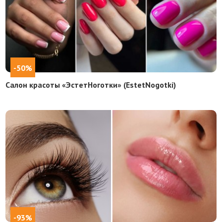
-50%
Салон красоты «ЭстетНоготки» (EstetNogotki)
-93%