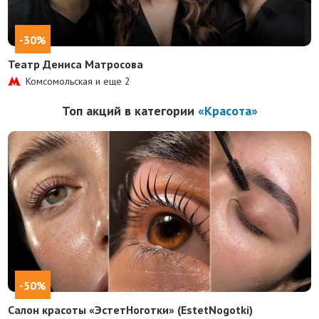
-30%
Театр Дениса Матросова
Комсомольская и еще
2
Топ акций в категории
«Красота»
-50%
Салон красоты «ЭстетНоготки» (EstetNogotki)