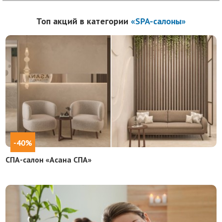
Топ акций в категории
«SPA-салоны»
-40%
СПА-салон «Асана СПА»