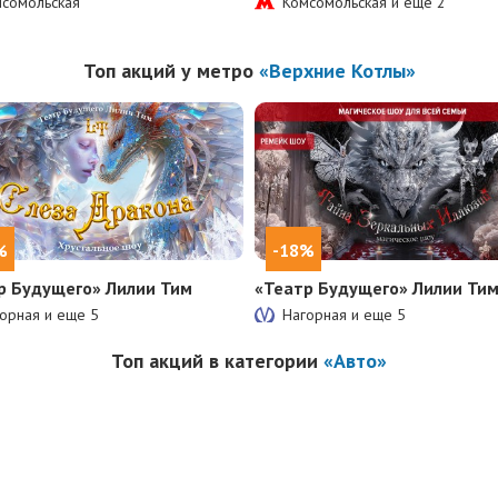
сомольская
Комсомольская и еще
2
Топ акций у метро
«Верхние Котлы»
%
-18%
р Будущего» Лилии Тим
«Театр Будущего» Лилии Ти
орная и еще
5
Нагорная и еще
5
Топ акций в категории
«Авто»