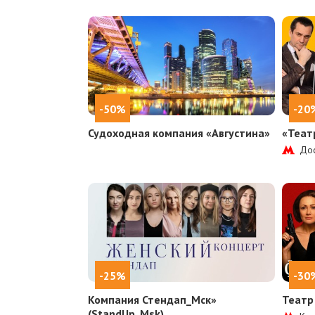
-50%
-20
Судоходная компания «Августина»
«Теат
Дос
-25%
-30
Компания Стендап_Мск»
Театр
(StandUp_Msk)