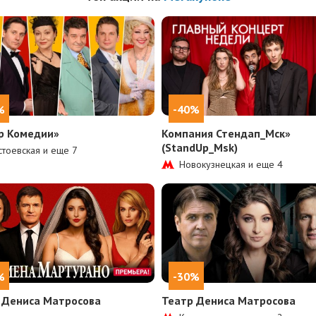
%
-40%
р Комедии»
Компания Стендап_Мск»
(StandUp_Msk)
тоевская и еще
7
Новокузнецкая и еще
4
%
-30%
 Дениса Матросова
Театр Дениса Матросова