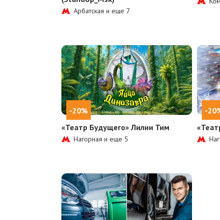
Ком
Арбатская и еще
7
-20%
-20
«Театр Будущего» Лилии Тим
«Теат
Нагорная и еще
5
Наг