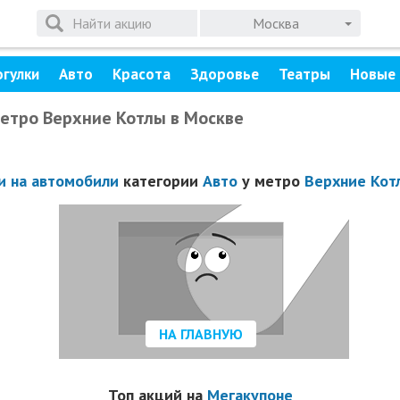
Москва
огулки
Авто
Красота
Здоровье
Театры
Новые 
метро Верхние Котлы в Москве
и на автомобили
категории
Авто
у метро
Верхние Кот
НА ГЛАВНУЮ
Топ акций на
Мегакупоне