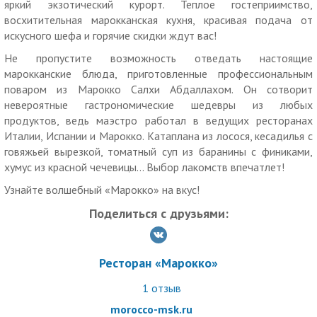
яркий экзотический курорт. Теплое гостеприимство,
Услуги (товары) предоставляются ООО «Мишлен», ОГРН
восхитительная марокканская кухня, красивая подача от
1135029009037
искусного шефа и горячие скидки ждут вас!
Не пропустите возможность отведать настоящие
марокканские блюда, приготовленные профессиональным
поваром из Марокко Салхи Абдаллахом. Он сотворит
невероятные гастрономические шедевры из любых
продуктов, ведь маэстро работал в ведущих ресторанах
Италии, Испании и Марокко. Катаплана из лосося, кесадилья с
говяжьей вырезкой, томатный суп из баранины с финиками,
хумус из красной чечевицы... Выбор лакомств впечатлет!
Узнайте волшебный «Марокко» на вкус!
Поделиться с друзьями:
Ресторан «Марокко»
1
отзыв
morocco-msk.ru