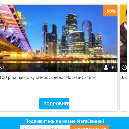
-50%
<1
49
100 р. за прогулку «Небоскребы "Москва-Сити"»
Ск
ПОДРОБНЕЕ
Подпишитесь на новые МегаСкидки!